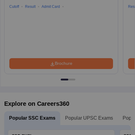
Cutoff
Result
Admit Card
Resu
Brochure
Explore on Careers360
Popular SSC Exams
Popular UPSC Exams
Popul