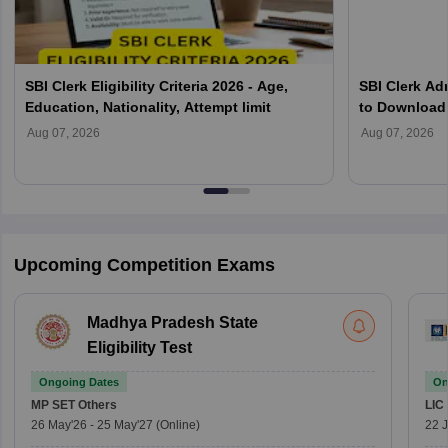
SBI Clerk Eligibility Criteria 2026 - Age,
SBI Clerk Ad
Education, Nationality, Attempt limit
to Download p
Aug 07, 2026
Aug 07, 2026
Upcoming Competition Exams
Madhya Pradesh State
Eligibility Test
Ongoing Dates
On
MP SET
Others
LIC
26 May'26
-
25 May'27
(Online)
22 