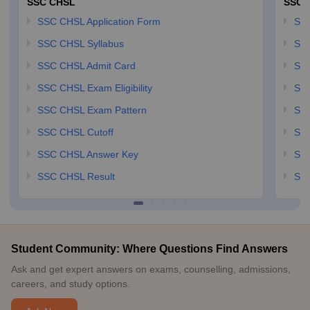
SSC CHSL
SSC 
SSC CHSL Application Form
SSC
SSC CHSL Syllabus
SSC
SSC CHSL Admit Card
SSC
SSC CHSL Exam Eligibility
SSC
SSC CHSL Exam Pattern
SSC
SSC CHSL Cutoff
SSC
SSC CHSL Answer Key
SSC
SSC CHSL Result
SSC
Student Community: Where Questions Find Answers
Ask and get expert answers on exams, counselling, admissions,
careers, and study options.