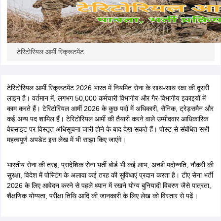
papers
AFCAT Exam Dates
s
UPSC IAS Answer key
llabus
RRB NTPC Exam pattern
RRB NTPC Answer key
टेरिटोरियल आर्मी रिक्रूटमेंट
oup D Exam Centres
RRB Group D Exam pattern
tern
UPTET Question Papers
टेरिटोरियल आर्मी रिक्रूटमेंट 2026 भारत में नियमित सेना के साथ-साथ रक्षा की दूसरी
लाइन है। वर्तमान में, लगभग 50,000 कर्मचारी विभागीय और गैर-विभागीय इकाइयों में
काम करते हैं। टेरिटोरियल आर्मी 2026 के कुछ पदों में अधिकारी, सैनिक, ट्रेड्समैन और
UGC NET Exam Pattern
कई अन्य पद शामिल हैं। टेरिटोरियल आर्मी की तैयारी करने वाले
UGC NET Question Papers
उम्मीदवार आधिकारिक
 Question Papers
वेबसाइट पर विस्तृत अधिसूचना जारी होने के बाद देख सकते हैं। पोस्ट से संबंधित सभी
महत्वपूर्ण अपडेट इस लेख में भी साझा किए जाएंगे।
भारतीय सेना की तरह, प्रादेशिक सेना भर्ती बोर्ड भी कई लाभ, अच्छी पदोन्नति, नौकरी की
सुरक्षा, विदेश में पोस्टिंग के अलावा कई तरह की सुविधाएं प्रदान करता है। टीए सेना भर्ती
2026 के लिए आवेदन करने से पहले ध्यान में रखने योग्य बुनियादी विवरण जैसे पात्रता,
शैक्षणिक योग्यता, परीक्षा तिथि आदि की जानकारी के लिए लेख को विस्तार से पढ़ें।