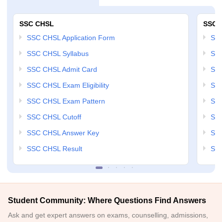
SSC CHSL
SSC 
SSC CHSL Application Form
SSC
SSC CHSL Syllabus
SSC
SSC CHSL Admit Card
SSC
SSC CHSL Exam Eligibility
SSC
SSC CHSL Exam Pattern
SSC
SSC CHSL Cutoff
SSC
SSC CHSL Answer Key
SSC
SSC CHSL Result
SSC
Student Community: Where Questions Find Answers
Ask and get expert answers on exams, counselling, admissions,