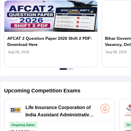
AFCAT 2 Question Paper 2026 Shift 2 PDF:
Bihar Govern
Download Here
Vacancy, Onl
Updates
Aug 08, 2026
Aug 08, 2026
Upcoming Competition Exams
Life Insurance Corporation of
India Assistant Administrative
Officer
Ongoing Dates
On