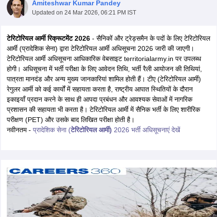
Amiteshwar Kumar Pandey
Updated on
24 Mar 2026, 06:21 PM IST
टेरिटोरियल आर्मी रिक्रूटमेंट 2026
- सैनिकों और ट्रेड्समैन के पदों के लिए टेरिटोरियल
आर्मी (प्रादेशिक सेना) द्वारा टेरिटोरियल आर्मी अधिसूचना 2026 जारी की जाएगी।
टेरिटोरियल आर्मी अधिसूचना आधिकारिक वेबसाइट territorialarmy.in पर उपलब्ध
होगी। अधिसूचना में भर्ती परीक्षा के लिए आवेदन तिथि, भर्ती रैली आयोजन की तिथियां,
पात्रता मानदंड और अन्य मुख्य जानकारियां शामिल होती हैं। टीए (टेरिटोरियल आर्मी)
रेगुलर आर्मी को कई कार्यों में सहायता करता है, राष्ट्रीय आपात स्थितियों के दौरान
इकाइयाँ प्रदान करने के साथ ही आपदा प्रबंधन और आवश्यक सेवाओं में नागरिक
प्रशासन की सहायता भी करता है। टेरिटोरियल आर्मी में सैनिक भर्ती के लिए शारीरिक
परीक्षण (PET) और उसके बाद लिखित परीक्षा होती है।
नवीनतम -
प्रादेशिक सेना (
टेरिटोरियल आर्मी)
2026 भर्ती अधिसूचनाएं देखें
tes
Clerk Exam Dates
O Exam Dates
abus
IBPS Clerk Exam Dates
s
IBPS RRB Exam Dates
C CGL Answer key
abus
SSC CHSL Exam Dates
D Constable Cutoff
SSC GD Constable Syllabus
SSC GD Constable Qu