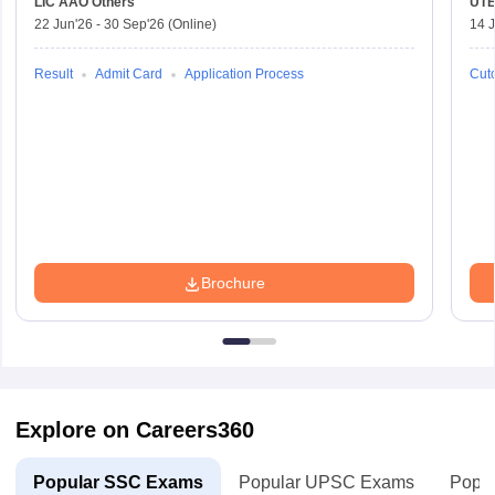
LIC AAO
Others
UTE
22 Jun'26
-
30 Sep'26
(Online)
14 J
Result
Admit Card
Application Process
Cuto
Brochure
Explore on Careers360
Popular SSC Exams
Popular UPSC Exams
Popul