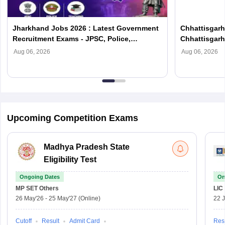
Jharkhand Jobs 2026 : Latest Government
Chhattisgarh
Recruitment Exams - JPSC, Police,
Chhattisgar
Teaching
Exams
Aug 06, 2026
Aug 06, 2026
Upcoming Competition Exams
Madhya Pradesh State
Eligibility Test
Ongoing Dates
On
MP SET
Others
LIC
26 May'26
-
25 May'27
(Online)
22 
Cutoff
Result
Admit Card
Resu