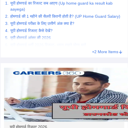
यूपी होमगार्ड का रिजल्ट कब आएगा (Up home guard ka result kab
aayega)
papers
AFCAT Exam Dates
होमगार्ड की 1 महीने की सैलरी कितनी होती है? (UP Home Guard Salary)
s
UPSC IAS Answer key
यूपी होमगार्ड परीक्षा के लिए उत्तीर्ण अंक क्या है?
llabus
RRB NTPC Exam pattern
RRB NTPC Answer key
यूपी होमगार्ड रिजल्ट कैसे देखें?
oup D Exam Centres
RRB Group D Exam pattern
यूपी होमगार्ड आंसर की 2026
tern
UPTET Question Papers
यूपी होमगार्ड भर्ती 2026 रिजल्ट- ध्यान रखने योग्य बातें
+2 More Items
UGC NET Exam Pattern
UGC NET Question Papers
 Question Papers
यूपी होमगार्ड रिजल्ट 2026