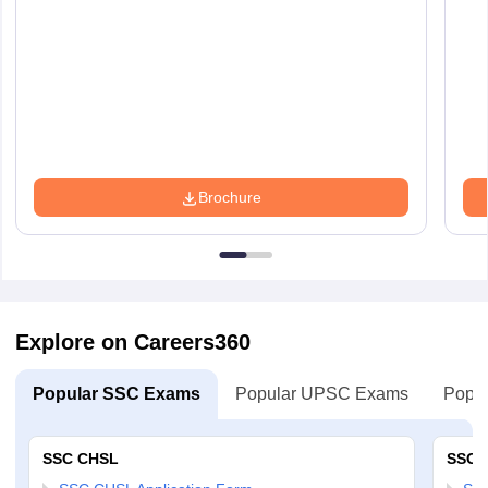
Brochure
Explore on Careers360
Popular SSC Exams
Popular UPSC Exams
Popul
SSC CHSL
SSC 