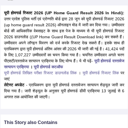
यूपी होमगार्ड रिजल्ट 2026 (UP Home Guard Result 2026 In Hindi):
उत्तर प्रदेश पुलिस भर्ती एवं प्रोन्नति बोर्ड द्वारा 28 जून को यूपी होमगार्ड रिजल्ट 2026
(up home guard result 2026) ऑनलाइन मोड में जारी कर दिया गया। उम्मीदवार
बोर्ड की आधिकारिक वेबसाइट के साथ इस पेज के माध्यम से भी यूपी होमगार्ड रिजल्ट
2026 डाउनलोड ((UP Home Guard Result Download link) कर सकते हैं।
उम्मीदवार अपने लॉगइन विवरण को दर्ज करके रिजल्ट देख सकते हैं।
इसके साथ ही
प्राधिकरण द्वारा यूपी होमगार्ड अंतिम आंसर की 2026 भी जारी की गई है। 41,424 पदों
के लिए 1,07,227 उम्मीदवारों का चयन किया गया है। चयनित उम्मीदवार अगले चरण
पीएसटी/दस्तावेज सत्यापन प्रक्रिया के लिए योग्य हैं। ये भी पढ़ें-
यूपी होमगार्ड दस्तावेज
सत्यापन प्रक्रिया
।
यूपी होमगार्ड कटऑफ
यूपी होमगार्ड लिखित परीक्षा रिजल्ट डाउनलोड लिंक
।
यूपी होमगार्ड रिजल्ट लिंक
पर
जाएं
tes
लेटेस्ट अपडेट
- प्राधिकरण द्वारा यूपी होमगार्ड दस्तावेजन सत्यापन शेड्यूल जारी कर
Clerk Exam Dates
दिया गया है। जारी शेड्यूल के अनुसार यूपी होमगार्ड डीवी प्रक्रिया 13 जुलाई से 6
O Exam Dates
अगस्त तक आयोजित की जाएगी।
abus
IBPS Clerk Exam Dates
s
IBPS RRB Exam Dates
C CGL Answer key
abus
SSC CHSL Exam Dates
This Story also Contains
D Constable Cutoff
SSC GD Constable Syllabus
SSC GD Constable Qu