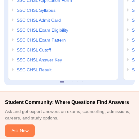
SSC CHSL Application Form
SSC
SSC CHSL Syllabus
SSC
SSC CHSL Admit Card
SSC
SSC CHSL Exam Eligibility
SSC
SSC CHSL Exam Pattern
SSC
SSC CHSL Cutoff
SSC
SSC CHSL Answer Key
SSC
SSC CHSL Result
SSC
Student Community: Where Questions Find Answers
Ask and get expert answers on exams, counselling, admissions,
careers, and study options.
Ask Now