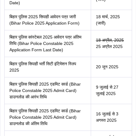
आयोजक
केंद्रीय चयन पर्षद (सिपाही भर्ती)
परीक्षा का आयोजन
वैकेंसी पर निर्भर
भाषा
अंग्रेजी, हिन्दी
आवेदन का माध्यम
ऑनलाइन
आवेदन शुल्क (सामान्य
₹675/- [ऑनलाइन]
श्रेणी)
परीक्षा का माध्यम
ऑनलाइन
परीक्षा अवधि
2 घंटे
सीटों की संख्या
19,838
ये भी देखें :
एसएससी जीडी कांस्टेबल एग्जाम डेट