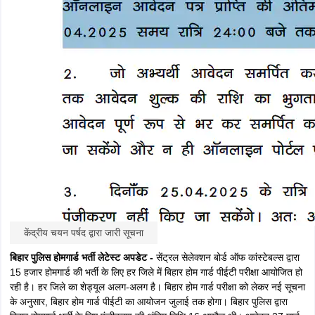
लॉगइन क्रेडेंशियल की मदद से बिहार पुलिस सिपाही परीक्षा शहर सूची डाउनलोड कर
सकते हैं। केंद्रीय चयन पर्षद (सिपाही भर्ती) द्वारा सिपाही के लिए कुल 19,838 पदों पर
बहाली होगी। इसमें महिलाओं के लिए 6717 पद आरक्षित हैं।
केंद्रीय चयन पर्षद द्वारा बिहार पुलिस एवं बिहार विशेष सशस्त्र पुलिस में सिपाही के पदों
पर नियुक्ति के लिए 18 मार्च को ऑनलाइन आवेदन जारी किया गया था। उम्मीदवार 25
अप्रैल तक ऑफिशियल वेबसाइट https://csbc.bihar.gov.in पर ऑनलाइन आवेदन
कर सकते थे। सिपाही भर्ती आवेदन की अंतिम तिथि 18 अप्रैल को विस्तारित कर 25
अप्रैल कर दिया था।
लेटेस्ट अपडेट -
केंद्रीय चयन पर्षद द्वारा 2023 में जारी बिहार पुलिस सिपाही भर्ती के
लिए हुई परीक्षा का फाइनल परिणाम जारी कर दिया गया है। बिहार पुलिस एवं बिहार विशेष
सशस्त्र पुलिस में सिपाही के पदों पर अंतिम रूप से चयनित उम्मीदवारों की संख्या 21,
391 है। चयनित उम्मीदवारों के लिए जिला/ इकाई/ वाहिनी आवंटन प्रक्रिया शुरू कर दी
गई है। हाल ही में सासाराम और डेहरी में आवंटित सीटों के लिए कुछ उम्मीदवारों के आवंटन
में संशोधन कर नई सूचना जारी की गई है।
आगामी सरकारी परीक्षाएं
केंद्रीय चयन पर्षद (सिपाही भर्ती) द्वारा सिपाही भर्ती के लिए आवेदन करने वाले करीब
928 उम्मीदवारों का आवेदन खारिज कर दिया गया है। प्राधिकरण ने आवेदन खारिज
करने के कारणों का जिक्र करते हुए आधिकारिक वेबसाइट पर इन सभी उम्मीदवारों के नाम
भी प्रकाशित किया है।