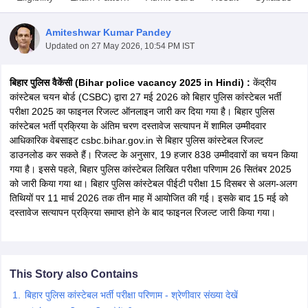
Amiteshwar Kumar Pandey
Updated on
27 May 2026, 10:54 PM IST
बिहार पुलिस वैकेंसी (Bihar police vacancy 2025 in Hindi) :
केंद्रीय
कांस्टेबल चयन बोर्ड (CSBC) द्वारा 27 मई 2026 को बिहार पुलिस कांस्टेबल भर्ती
परीक्षा 2025 का फाइनल रिजल्ट ऑनलाइन जारी कर दिया गया है। बिहार पुलिस
कांस्टेबल भर्ती प्रक्रिया के अंतिम चरण दस्तावेज सत्यापन में शामिल उम्मीदवार
आधिकारिक वेबसाइट csbc.bihar.gov.in से बिहार पुलिस कांस्टेबल रिजल्ट
डाउनलोड कर सकते हैं। रिजल्ट के अनुसार, 19 हजार 838 उम्मीदवारों का चयन किया
गया है। इससे पहले, बिहार पुलिस कांस्टेबल लिखित परीक्षा परिणाम 26 सितंबर 2025
को जारी किया गया था। बिहार पुलिस कांस्टेबल पीईटी परीक्षा 15 दिसबर से अलग-अलग
तिथियों पर 11 मार्च 2026 तक तीन माह में आयोजित की गई। इसके बाद 15 मई को
tes
दस्तावेज सत्यापन प्रक्रिया समाप्त होने के बाद फाइनल रिजल्ट जारी किया गया।
Clerk Exam Dates
O Exam Dates
abus
IBPS Clerk Exam Dates
s
IBPS RRB Exam Dates
C CGL Answer key
This Story also Contains
abus
SSC CHSL Exam Dates
बिहार पुलिस कांस्टेबल भर्ती परीक्षा परिणाम - श्रेणीवार संख्या देखें
D Constable Cutoff
SSC GD Constable Syllabus
SSC GD Constable Qu