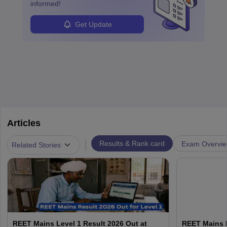
informed!
Get Update
Articles
|
Results & Rank card
Exam Overvi
Related Stories
REET Mains Level 1 Result 2026 Out at
REET Mains R