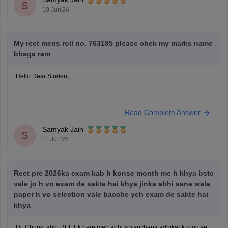
Complete Your OTR (One
S
10 Jun'26
My reet mens roll no. 763195 please chek my marks name
bhaga ram
Hello Dear Student,
Could you provide more information so that i could help you further!
Read Complete Answer
Hope it helps!
Samyak Jain
S
11 Jun'26
Reet pre 2026ka exam kab h konse month me h khya bstc
vale jo h vo exam de sakte hai khya jinka abhi aane wala
paper h vo selection vale bacche yeh exam de sakte hai
khya
Hi, Chunki abhi REET k bare men abhi koi suchana adhikarik roop se