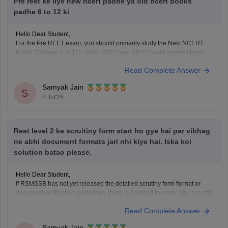
Pre reet ke liye new ncert padhe ya old ncert books
padhe 6 to 12 ki
Hello Dear Student,
For the Pre REET exam, you should primarily study the New NCERT
books (Classes 6 to 12). Since REET and RBST board exams closely
align with the updated NCERT syllabus, using the new versions
Read Complete Answer
ensures you cover all recent educational reforms.
Samyak Jain
You can check, find and access
S
8 Jul'26
Reet level 2 ke scruitiny form start ho gye hai par vibhag
ne abhi document formats jari nhi kiye hai. Iska koi
solution batao please.
Hello Dear Student,
If RSMSSB has not yet released the detailed scrutiny form format or
document verification guidelines, there is no need to worry. You can still
complete the application process and keep the necessary documents
Read Complete Answer
ready in advance.
Here are the steps you should follow:
Samyak Jain