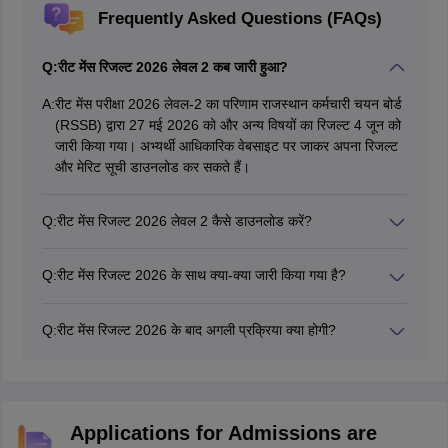
Frequently Asked Questions (FAQs)
Q:
रीट मेंस रिजल्ट 2026 लेवल 2 कब जारी हुआ?
A:
रीट मेंस परीक्षा 2026 लेवल-2 का परिणाम राजस्थान कर्मचारी चयन बोर्ड
(RSSB) द्वारा 27 मई 2026 को और अन्य विषयों का रिजल्ट 4 जून को
जारी किया गया। अभ्यर्थी आधिकारिक वेबसाइट पर जाकर अपना रिजल्ट
और मेरिट सूची डाउनलोड कर सकते हैं।
Q:
रीट मेंस रिजल्ट 2026 लेवल 2 कैसे डाउनलोड करें?
अभ्यर्थी rssb.rajasthan.gov.in पर जाकर “REET Mains Result
2026 Level 2” लिंक पर क्लिक करें। इसके बाद आवेदन संख्या और
Q:
रीट मेंस रिजल्ट 2026 के साथ क्या-क्या जारी किया गया है?
जन्मतिथि दर्ज कर रिजल्ट डाउनलोड किया जा सकता है।
बोर्ड ने रिजल्ट के साथ विषयवार मेरिट सूची, डॉक्यूमेंट वेरिफिकेशन (DV)
कटऑफ, NTSP/TSP सूची तथा साइंस/मैथ्स एवं संस्कृत विषयों के
Q:
रीट मेंस रिजल्ट 2026 के बाद अगली प्रक्रिया क्या होगी?
चयनित अभ्यर्थियों की सूची भी जारी की है।
रिजल्ट जारी होने के बाद चयनित अभ्यर्थियों को डॉक्यूमेंट वेरिफिकेशन के
लिए बुलाया जाएगा। दस्तावेज़ सत्यापन पूरा होने के बाद अंतिम चयन सूची
जारी कर नियुक्ति प्रक्रिया शुरू की जाएगी।
Applications for Admissions are