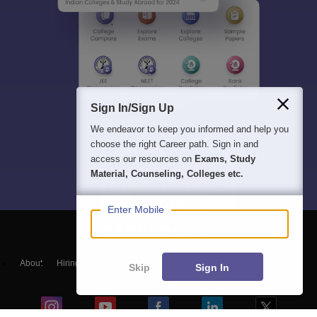
Sign In/Sign Up
We endeavor to keep you informed and help you
choose the right Career path. Sign in and
access our resources on
Exams, Study
Material, Counseling, Colleges etc.
Enter Mobile
About
Hiring
Magazine
News
हिंदी न्यूज़
Articles
Contact
Skip
Sign In
Blogs