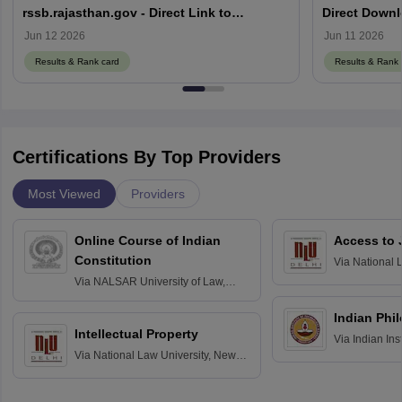
rssb.rajasthan.gov - Direct Link to
Direct Downl
Download PDF
Jun 12 2026
Jun 11 2026
Results & Rank card
Results & Rank 
Certifications By Top Providers
Most Viewed
Providers
Online Course of Indian
Access to 
Constitution
Via
National 
Delhi
Via
NALSAR University of Law,
Hyderabad
Indian Phi
Intellectual Property
Via
Indian Ins
Via
National Law University, New
Madras
Delhi