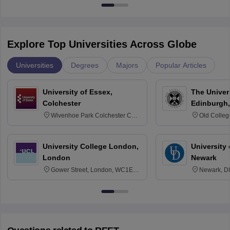
Explore Top Universities Across Globe
Universities
Degrees
Majors
Popular Articles
University of Essex,
The Univers
Colchester
Edinburgh,
Wivenhoe Park Colchester CO4
Old Colleg
3SQ
Edinburgh
University College London,
University 
London
Newark
Gower Street, London, WC1E
Newark, D
6BT