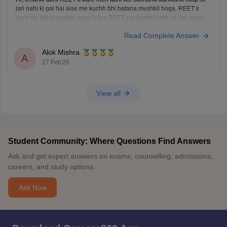
jari nahi ki gai hai aise me kuchh bhi batana mushkil hoga. REET k
bare me latest update pane k liye REET par kendrit lekh ka link aapke
sath share kar raha hun.
REET Exam
se judi
Read Complete Answer
Alok Mishra
A
27 Feb'26
View all
Student Community: Where Questions Find Answers
Ask and get expert answers on exams, counselling, admissions,
careers, and study options.
Ask Now