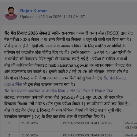
Rajan Kumar
Updated on
12 Jun 2026, 11:21 AM IST
रीट मेंस रिजल्ट 2026 लेवल 2 जारी
- राजस्थान कर्मचारी चयन बोर्ड (RSSB) द्वारा रीट
मेंस परीक्षा 2026 लेवल-2 के अन्य विषयों का रिजल्ट 4 जून को जारी कर दिया गया है।
बोर्ड द्वारा अंग्रेजी, हिंदी और सामाजिक अध्ययन विषयों के लिए चयनित अभ्यर्थियों के
परिणाम एवं कटऑफ अंक घोषित किए गए हैं। इसके अलावा TSP एवं NTSP श्रेणी के
अभ्यर्थियों की विषयवार मेरिट सूची भी उपलब्ध कराई गई है। परीक्षा में शामिल अभ्यर्थी
बोर्ड की आधिकारिक वेबसाइट rssb.rajasthan.gov.in पर जाकर अपना रिजल्ट देख
और डाउनलोड कर सकते हैं। इससे पहले 27 मई 2026 को संस्कृत, साइंस और मैथ
विषयों का रिजल्ट जारी किया गया था। अभ्यर्थियों की सुविधा के लिए
रीट मेंस
रिजल्ट
2026 लिंक
भी इस लेख उपलब्ध कराया गया है।
tes
रीट मेंस रिजल्ट डायरेक्ट डाउनलोड लिंक
।
रीट मेंस लेवल 1 रिजल्ट लिंक
Clerk Exam Dates
लेटेस्ट: राजस्थान कर्मचारी चयन बोर्ड (RSSB) ने 11 जून 2026 को प्राथमिक
O Exam Dates
विद्यालय शिक्षक भर्ती 2025 (रीट मुख्य परीक्षा लेवल-1) का परिणाम जारी कर दिया है।
abus
IBPS Clerk Exam Dates
बोर्ड ने रीट मेंस लेवल 1 रिजल्ट के साथ विभिन्न विषयों की मेरिट वाइज सूची और
s
IBPS RRB Exam Dates
दस्तावेज सत्यापन (DV) के लिए कटऑफ अंक भी प्रकाशित किए हैं।
C CGL Answer key
abus
SSC CHSL Exam Dates
D Constable Cutoff
SSC GD Constable Syllabus
SSC GD Constable Qu