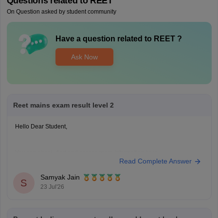
Questions related to
REET
On Question asked by student community
Have a question related to
REET
?
Ask Now
Reet mains exam result level 2
Hello Dear Student,
You can check, find and access more information here:
Read Complete Answer
https://competition.careers360.com/articles/reet-mains-
level-2-result-2026-out
Samyak Jain
S
23 Jul'26
Hope it helps!