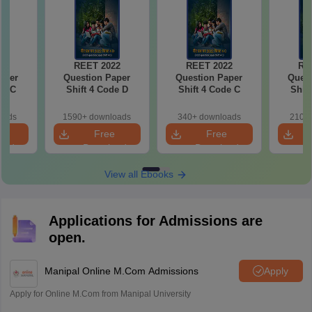
22
REET 2022
REET 2022
RE
aper
Question Paper
Question Paper
Quest
de C
Shift 4 Code D
Shift 4 Code C
Shif
oads
1590+ downloads
340+ downloads
210+ 
e
Free
Free
oad
Download
Download
View all Ebooks
Applications for Admissions are
open.
Manipal Online M.Com Admissions
Apply
Apply for Online M.Com from Manipal University