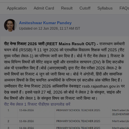
Application
Admit Card
Result
Cutoff
Syllabus
FAQ
Amiteshwar Kumar Pandey
Updated on
12 Jun 2026, 11:17 AM IST
रीट मेन्स रिजल्ट 2026 जारी (REET Mains Result OUT) -
राजस्थान कर्मचारी
चयन बोर्ड (RSSB) ने 11 जून 2026 को प्राथमिक विद्यालय शिक्षक भर्ती 2025 (रीट
मुख्य परीक्षा लेवल-1) का परिणाम जारी कर दिया है। बोर्ड ने रीट मेंस लेवल 1 रिजल्ट के
साथ विभिन्न विषयों की मेरिट वाइज सूची और दस्तावेज सत्यापन (DV) के लिए कटऑफ
अंक भी प्रकाशित किए हैं।बोर्ड (आरएसएसबी) द्वारा रीट मेंस परीक्षा 2026 लेवल-2 के
सभी विषयों का रिजल्ट 4 जून को जारी किया था। बोर्ड ने अंग्रेजी, हिंदी और सामाजिक
अध्ययन विषयों के लिए चयनित अभ्यर्थियों के परिणाम एवं कटऑफ अंक घोषित किए हैं।
tes
उम्मीदवार रीट मेन्स रिजल्ट 2026 आधिकारिक वेबसाइट rssb.rajasthan.gov.in पर
Clerk Exam Dates
देख सकते हैं। इससे पहले 27 मई, 2026 को बोर्ड ने लेवल 2 के संस्कृत, साइंस और
O Exam Dates
मैथ विषयों और लेवल 1 के संस्कृत विषय का रिजल्ट जारी किया था।
abus
IBPS Clerk Exam Dates
रीट मेंस लेवल 1 रिजल्ट पीडीएफ डाउनलोड करें
s
IBPS RRB Exam Dates
C CGL Answer key
abus
SSC CHSL Exam Dates
D Constable Cutoff
SSC GD Constable Syllabus
SSC GD Constable Qu