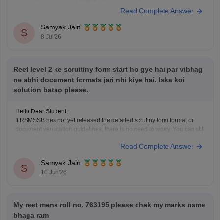
align with the updated NCERT syllabus, using the new versions
Read Complete Answer
ensures you cover all recent educational reforms.
Samyak Jain
You can check, find and access
S
8 Jul'26
Reet level 2 ke scruitiny form start ho gye hai par vibhag
ne abhi document formats jari nhi kiye hai. Iska koi
solution batao please.
Hello Dear Student,
If RSMSSB has not yet released the detailed scrutiny form format or
document verification guidelines, there is no need to worry. You can still
complete the application process and keep the necessary documents
Read Complete Answer
ready in advance.
Here are the steps you should follow:
Samyak Jain
Complete Your OTR (One
S
10 Jun'26
My reet mens roll no. 763195 please chek my marks name
bhaga ram