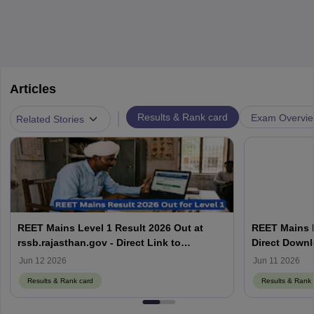
Articles
|
Results & Rank card
Exam Overvi
Related Stories
REET Mains Level 1 Result 2026 Out at
REET Mains R
rssb.rajasthan.gov - Direct Link to
Direct Downl
Download PDF
Jun 12 2026
Jun 11 2026
Results & Rank card
Results & Rank 