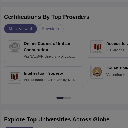
Certifications By Top Providers
Most Viewed
Providers
Online Course of Indian
Access to 
Constitution
Via
National 
Delhi
Via
NALSAR University of Law,
Hyderabad
Indian Phi
Intellectual Property
Via
Indian Ins
Via
National Law University, New
Madras
Delhi
Explore Top Universities Across Globe