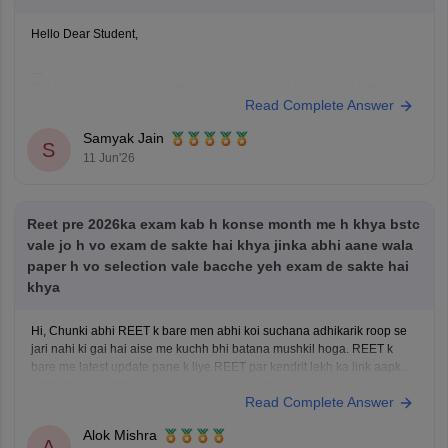
Hello Dear Student,
Could you provide more information so that i could help you further!
Read Complete Answer
Hope it helps!
Samyak Jain
S
11 Jun'26
Reet pre 2026ka exam kab h konse month me h khya bstc
vale jo h vo exam de sakte hai khya jinka abhi aane wala
paper h vo selection vale bacche yeh exam de sakte hai
khya
Hi, Chunki abhi REET k bare men abhi koi suchana adhikarik roop se
jari nahi ki gai hai aise me kuchh bhi batana mushkil hoga. REET k
bare me latest update pane k liye REET par kendrit lekh ka link aapke
sath share kar raha hun.
REET Exam
se judi
Read Complete Answer
Alok Mishra
A