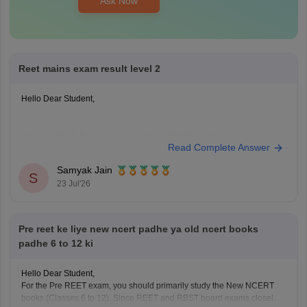
Ask Now
Reet mains exam result level 2
Hello Dear Student,
You can check, find and access more information here:
Read Complete Answer
https://competition.careers360.com/articles/reet-mains-
level-2-result-2026-out
Samyak Jain
S
23 Jul'26
Hope it helps!
Pre reet ke liye new ncert padhe ya old ncert books
padhe 6 to 12 ki
Hello Dear Student,
For the Pre REET exam, you should primarily study the New NCERT
books (Classes 6 to 12). Since REET and RBST board exams closely