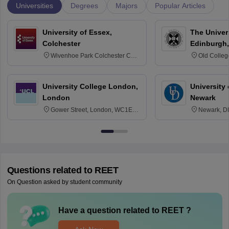
Universities
Degrees
Majors
Popular Articles
University of Essex,
The Univers
Colchester
Edinburgh,
Wivenhoe Park Colchester CO4
Old Colleg
3SQ
Edinburgh
University College London,
University 
London
Newark
Gower Street, London, WC1E
Newark, D
6BT
Questions related to
REET
On Question asked by student community
Have a question related to
REET
?