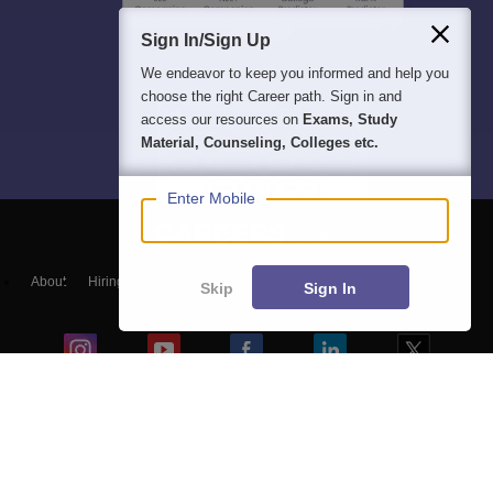
Sign In/Sign Up
We endeavor to keep you informed and help you
choose the right Career path. Sign in and
access our resources on
Exams, Study
Material, Counseling, Colleges etc.
Enter Mobile
About
Hiring
Magazine
News
हिंदी न्यूज़
Articles
Contact
Skip
Sign In
Blogs
Top Exams
Predictors & Ebooks