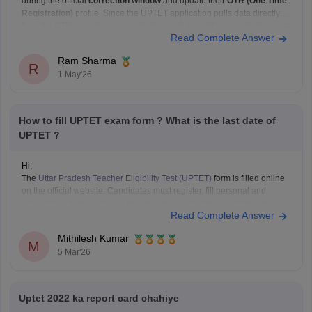
during the official
correction window
and update their
OTR (One Time
Registration)
profile. Since the UPTET application pulls data directly
from the OTR, any changes made there will typically sync with the exam
Read Complete Answer
form. It is
Ram Sharma
R
1 May'26
How to fill UPTET exam form ? What is the last date of
UPTET ?
Hi,
The
Uttar Pradesh Teacher Eligibility Test (UPTET)
form is filled online
on the official website. Candidates must register, fill personal and
educational details, upload documents, and pay the application fee.
Read Complete Answer
The application process is expected to start in March 2026, and the last
date to apply is likely in
Mithilesh Kumar
M
5 Mar'26
Uptet 2022 ka report card chahiye