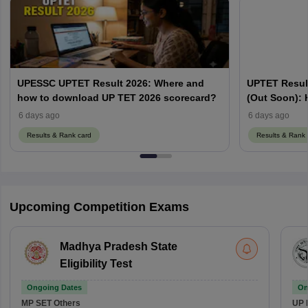
UPESSC UPTET Result 2026: Where and
UPTET Resul
how to download UP TET 2026 scorecard?
(Out Soon):
PDF
6 days ago
6 days ago
Results & Rank card
Results & Rank 
Upcoming Competition Exams
Madhya Pradesh State
Eligibility Test
Ongoing Dates
On
MP SET
Others
UP 