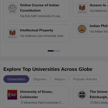
Online Course of Indian
Access to 
Constitution
Via
National 
Delhi
Via
NALSAR University of Law,
Hyderabad
Indian Phi
Intellectual Property
Via
Indian Ins
Via
National Law University, New
Madras
Delhi
Explore Top Universities Across Globe
Universities
Degrees
Majors
Popular Articles
University of Essex,
The Univers
Colchester
Edinburgh,
Wivenhoe Park Colchester CO4
Old Colleg
3SQ
Edinburgh