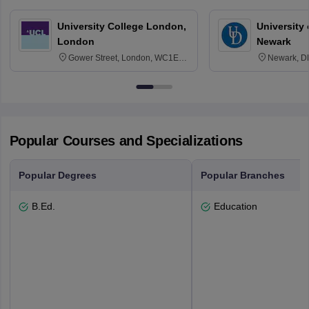
University College London,
University 
London
Newark
Gower Street, London, WC1E
Newark, D
6BT
Popular Courses and Specializations
Popular Degrees
Popular Branches
B.Ed.
Education