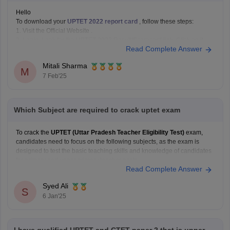
Hello
To download your
UPTET 2022 report card
, follow these steps:
1. Visit the Official Website .
2. Login: Look for the UPTET 2022 Result/Scorecard link. Click on it
Read Complete Answer
and enter your registration number and password/date of birth.
3. Download Report Card: Once logged in, your scorecard will be
Mitali Sharma
M
7 Feb'25
Which Subject are required to crack uptet exam
To crack the
UPTET (Uttar Pradesh Teacher Eligibility Test)
exam,
candidates need to focus on the following subjects, as the exam is
designed to test the basic teaching skills and knowledge of candidates
for primary and upper primary teacher posts:
Read Complete Answer
For
Paper I
(for teaching classes 1 to 5):
Child
Syed Ali
S
6 Jan'25