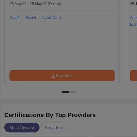
26 May'26
-
25 May'27
(Online)
25 
Cutoff
Result
Admit Card
Appl
Eligi
Brochure
Certifications By Top Providers
Most Viewed
Providers