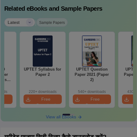
Related eBooks and Sample Papers
|
Latest
Sample Papers
020
UPTET Syllabus for
UPTET Question
UPTET
aper
Paper 2
Paper 2021 (Paper
Paper 
nglish
2)
 2)
oads
220+ downloads
540+ downloads
430+ 
e
Free
Free
oad
Download
Download
View all Ebooks