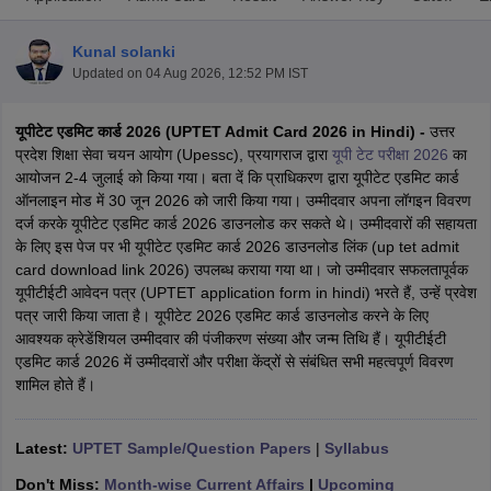
Kunal solanki
Updated on
04 Aug 2026, 12:52 PM IST
यूपीटेट एडमिट कार्ड 2026 (UPTET Admit Card 2026 in Hindi) -
उत्तर
प्रदेश शिक्षा सेवा चयन आयोग (Upessc), प्रयागराज द्वारा
यूपी टेट परीक्षा 2026
का
आयोजन 2-4 जुलाई को किया गया। बता दें कि प्राधिकरण द्वारा यूपीटेट एडमिट कार्ड
ऑनलाइन मोड में 30 जून 2026 को जारी किया गया। उम्मीदवार अपना लॉगइन विवरण
दर्ज करके यूपीटेट एडमिट कार्ड 2026 डाउनलोड कर सकते थे। उम्मीदवारों की सहायता
के लिए इस पेज पर भी यूपीटेट एडमिट कार्ड 2026 डाउनलोड लिंक (up tet admit
card download link 2026) उपलब्ध कराया गया था। जो उम्मीदवार सफलतापूर्वक
यूपीटीईटी आवेदन पत्र (UPTET application form in hindi) भरते हैं, उन्हें प्रवेश
पत्र जारी किया जाता है। यूपीटेट 2026 एडमिट कार्ड डाउनलोड करने के लिए
tes
आवश्यक क्रेडेंशियल उम्मीदवार की पंजीकरण संख्या और जन्म तिथि हैं। यूपीटीईटी
Clerk Exam Dates
एडमिट कार्ड 2026 में उम्मीदवारों और परीक्षा केंद्रों से संबंधित सभी महत्वपूर्ण विवरण
O Exam Dates
शामिल होते हैं।
abus
IBPS Clerk Exam Dates
s
IBPS RRB Exam Dates
C CGL Answer key
Latest:
UPTET Sample/Question Papers
|
Syllabus
abus
SSC CHSL Exam Dates
D Constable Cutoff
SSC GD Constable Syllabus
SSC GD Constable Qu
Don't Miss:
Month-wise Current Affairs
|
Upcoming