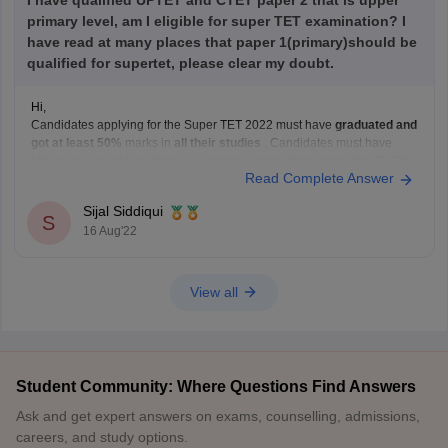
I have qualified UPTET and CTET paper 2 that is upper
primary level, am I eligible for super TET examination? I
have read at many places that paper 1(primary)should be
qualified for supertet, please clear my doubt.
Hi,
Candidates applying for the Super TET 2022
must have
graduated and
got
at least
50%
marks in
all their studies
. Candidates must have
obtained a bachelor's degree in primary/ elementary education (B. Ed)
Read Complete Answer
or hold a degree in this field.
If you have completed your B. Ed. Degree
Sijal Siddiqui
S
16 Aug'22
View all
Student Community: Where Questions Find Answers
Ask and get expert answers on exams, counselling, admissions,
careers, and study options.