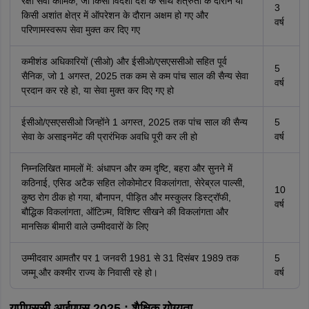
रक्षा सेवा कार्मिक, जो किसी विदेशी देश के साथ शत्रुता के दौरान या
3
किसी अशांत क्षेत्र में ऑपरेशन के दौरान अक्षम हो गए और
वर्ष
परिणामस्वरूप सेवा मुक्त कर दिए गए
कमीशंड अधिकारियों (सीओ) और ईसीओ/एसएससीओ सहित पूर्व
5
सैनिक, जो 1 अगस्त, 2025 तक कम से कम पांच साल की सैन्य सेवा
वर्ष
प्रदान कर रहे हो, या सेवा मुक्त कर दिए गए हो
ईसीओ/एसएससीओ जिन्होंने 1 अगस्त, 2025 तक पांच साल की सैन्य
5
सेवा के असाइनमेंट की प्रारंभिक अवधि पूरी कर ली हो
वर्ष
निम्नलिखित मामलों में: अंधापन और कम दृष्टि, बहरा और सुनने में
कठिनाई, एसिड अटैक सहित लोकोमोटर विकलांगता, सेरेब्रल पाल्सी,
10
कुष्ठ रोग ठीक हो गया, बौनापन, पीड़ित और मस्कुलर डिस्ट्रॉफी,
वर्ष
बौद्धिक विकलांगता, ऑटिज़्म, विशिष्ट सीखने की विकलांगता और
मानसिक बीमारी वाले उम्मीदवारों के लिए
उम्मीदवार आमतौर पर 1 जनवरी 1981 से 31 दिसंबर 1989 तक
5
जम्मू और कश्मीर राज्य के निवासी रहे हो।
वर्ष
यूपीएससी आईएएस 2025 : शैक्षिक योग्यता