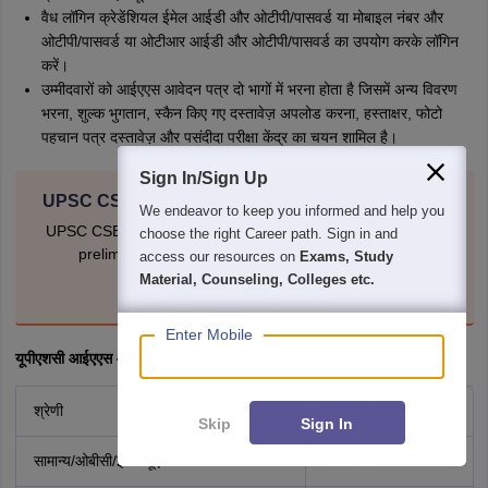
वैध लॉगिन क्रेडेंशियल ईमेल आईडी और ओटीपी/पासवर्ड या मोबाइल नंबर और
ओटीपी/पासवर्ड या ओटीआर आईडी और ओटीपी/पासवर्ड का उपयोग करके लॉगिन
करें।
उम्मीदवारों को आईएएस आवेदन पत्र दो भागों में भरना होता है जिसमें अन्य विवरण
भरना, शुल्क भुगतान, स्कैन किए गए दस्तावेज़ अपलोड करना, हस्ताक्षर, फोटो
पहचान पत्र दस्तावेज़ और पसंदीदा परीक्षा केंद्र का चयन शामिल है।
Sign In/Sign Up
UPSC CSE Preparation Strategy and Best Books
We endeavor to keep you informed and help you
UPSC CSE preparation strategy along with best books for
choose the right Career path. Sign in and
prelims as well as mains exam for sure success.
access our resources on
Exams, Study
Material, Counseling, Colleges etc.
Download EBook
Enter Mobile
यूपीएशसी आईएएस आवेदन शुल्क
श्रेणी
आईएएस आवेदन शुल्क
Skip
Sign In
सामान्य/ओबीसी/ईडब्ल्यूएस
100 रुपये