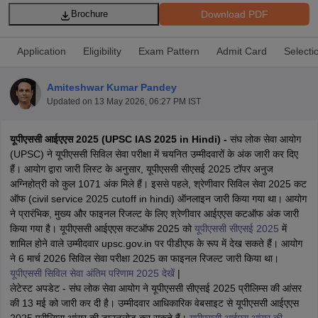
Download PDF
Brochure
Application
Eligibility
Exam Pattern
Admit Card
Selecti
Amiteshwar Kumar Pandey
Updated on
13 May 2026, 06:27 PM IST
यूपीएससी आईएएस 2025 (UPSC IAS 2025 in Hindi) -
संघ लोक सेवा आयोग
(UPSC) ने यूपीएससी सिविल सेवा परीक्षा में चयनित उम्मीदवारों के अंक जारी कर दिए
हैं। आयोग द्वारा जारी लिस्ट के अनुसार, यूपीएससी सीएसई 2025 टॉपर अनुज
अग्निहोत्री को कुल 1071 अंक मिले हैं। इससे पहले, श्रेणीवार सिविल सेवा 2025 कट
ऑफ (civil service 2025 cutoff in hindi) ऑनलाइन जारी किया गया था। आयोग
tes
ने प्रारंभिक, मुख्य और फाइनल रिजल्ट के लिए श्रेणीवार आईएएस कटऑफ अंक जारी
Clerk Exam Dates
किया गया है। यूपीएससी आईएएस कटऑफ 2025 को
यूपीएससी सीएसई 2025
में
O Exam Dates
शामिल होने वाले उम्मीदवार upsc.gov.in पर पीडीएफ के रूप में देख सकते हैं। आयोग
abus
IBPS Clerk Exam Dates
ने 6 मार्च 2026 सिविल सेवा परीक्षा 2025 का फाइनल रिजल्ट जारी किया था।
s
IBPS RRB Exam Dates
यूपीएससी सिविल सेवा अंतिम परिणाम 2025 देखें
|
C CGL Answer key
लेटेस्ट अपडेट - संघ लोक सेवा आयोग ने यूपीएससी सीएसई 2025 प्रीलिम्स की आंसर
abus
SSC CHSL Exam Dates
की 13 मई को जारी कर दी है। उम्मीदवार आधिकारिक वेबसाइट से यूपीएससी आईएएस
D Constable Cutoff
SSC GD Constable Syllabus
SSC GD Constable Qu