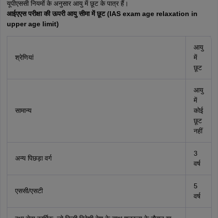
यूपीएससी नियमों के अनुसार आयु में छूट के पात्र हैं।
आईएएस परीक्षा की ऊपरी आयु सीमा में छूट (IAS exam age relaxation in
upper age limit)
आयु
श्रेणियां
में
छूट
आयु
में
सामान्य
कोई
छूट
नहीं
3
अन्य पिछड़ा वर्ग
वर्ष
5
एससी/एसटी
वर्ष