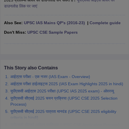
2025 प्रीलिम्स आंसर की डाउनलोड कर सकते हैं।
यूपीएससी आईएस आंसर की
डाउनलोड लिंक पर जाएं
papers
AFCAT Exam Dates
s
UPSC IAS Answer key
Also See:
UPSC IAS Mains QP's (2016-23)
|
Complete guide
llabus
RRB NTPC Exam pattern
RRB NTPC Answer key
Don't Miss:
UPSC CSE Sample Papers
oup D Exam Centres
RRB Group D Exam pattern
tern
UPTET Question Papers
This Story also Contains
UGC NET Exam Pattern
UGC NET Question Papers
 Question Papers
आईएएस परीक्षा - एक नजर (IAS Exam - Overview)
आईएएस परीक्षा हाईलाइट्स 2025 (IAS Exam Highlights 2025 in hindi)
यूपीएससी आईएएस 2025 परीक्षा (UPSC IAS 2025 exam) - ओवरव्यू
यूपीएससी सीएसई 2025 चयन प्रक्रिया (UPSC CSE 2025 Selection
Process)
यूपीएससी सीएसई 2025 पात्रता मानदंड (UPSC CSE 2025 eligibility
criteria in hindi)
यूपीएससी सीएसई आवेदन प्रक्रिया (UPSC CSE Application Process)