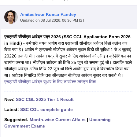
Amiteshwar Kumar Pandey
Updated on
08 Jul 2026, 06:36 PM IST
एसएससी सीजीएल आवेदन पत्र 2026 (SSC CGL Application Form 2026
in Hindi) -
कर्मचारी चयन आयोग द्वारा एसएससी सीजीएल आवेदन विंडो क्लोज कर
दिया गया है। आयोग ने एसएससी सीजीएल आवेदन सुधार विंडो की सुविधा 1 से 3 जुलाई
20226 तक दी थी। आवेदन पत्र में सुधार के लिए आवेदकों को लॉगइन क्रेडेंशियल का
उपयोग करना था। सीजीएल आवेदन की तिथि 25 जून को समाप्त हुई थी। हालांकि पहले
सीजीएल आवेदन अंतिम तिथि 22 जून थी जिसे आयोग द्वारा बाद में विस्तारित किया गया
था। आवेदक निर्धारित तिथि तक ऑनलाइन सीजीएल आवेदन सुधार कर सकते थे।
एसएससी सीजीएल आवेदन सुधार के लिए डायरेक्ट लॉगइन लिंक
tes
Clerk Exam Dates
New:
SSC CGL 2025 Tier-1 Result
O Exam Dates
abus
IBPS Clerk Exam Dates
Latest:
SSC CGL complete guide
s
IBPS RRB Exam Dates
Suggested:
Month-wise Current Affairs
|
Upcoming
C CGL Answer key
Government Exams
abus
SSC CHSL Exam Dates
D Constable Cutoff
SSC GD Constable Syllabus
SSC GD Constable Qu