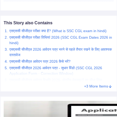
papers
AFCAT Exam Dates
s
UPSC IAS Answer key
This Story also Contains
llabus
RRB NTPC Exam pattern
RRB NTPC Answer key
oup D Exam Centres
RRB Group D Exam pattern
एसएससी सीजीएल परीक्षा क्या है? (What is SSC CGL exam in hindi)
एसएससी सीजीएल परीक्षा तिथियां 2026 (SSC CGL Exam Dates 2026 in
tern
UPTET Question Papers
hindi)
एसएससी सीजीएल 2026 आवेदन पत्र भरने से पहले तैयार रखने के लिए आवश्यक
दस्तावेज
एसएससी सीजीएल आवेदन पत्र 2026 कैसे भरें?
UGC NET Exam Pattern
UGC NET Question Papers
एसएससी सीजीएल 2026 आवेदन पत्र - सुधार विंडो (SSC CGL 2026
 Question Papers
Application Form - Correction Window)
एसएससी सीजीएल आवेदन स्थिति 2026- क्षेत्रीय वेबसाइटों का सीधा लिंक
+3 More Items