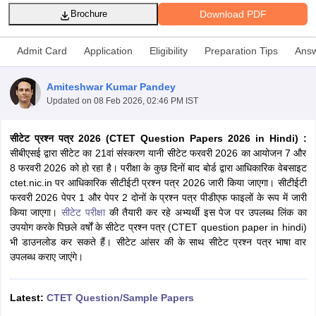
Download PDF
Brochure
Admit Card
Application
Eligibility
Preparation Tips
Answ
Amiteshwar Kumar Pandey
Updated on
08 Feb 2026, 02:46 PM IST
सीटेट प्रश्न पत्र 2026 (CTET Question Papers 2026 in Hindi)
:
सीबीएसई द्वारा सीटेट का 21वां संस्करण यानी सीटेट फरवरी 2026 का आयोजन 7 और
8 फरवरी 2026 को हो रहा है। परीक्षा के कुछ दिनों बाद बोर्ड द्वारा आधिकारिक वेबसाइट
ctet.nic.in पर आधिकारिक सीटीईटी प्रश्न पत्र 2026 जारी किया जाएगा। सीटीईटी
फरवरी 2026 पेपर 1 और पेपर 2 दोनों के प्रश्न पत्र पीडीएफ फाइलों के रूप में जारी
tes
किया जाएगा।
सीटेट परीक्षा
की तैयारी कर रहे अभ्यर्थी इस पेज पर उपलब्ध लिंक का
Clerk Exam Dates
उपयोग करके पिछले वर्षों के सीटेट प्रश्न पत्र (CTET question paper in hindi)
O Exam Dates
भी डाउनलोड कर सकते हैं। सीटेट आंसर की के साथ सीटेट प्रश्न पत्र भाषा वार
abus
IBPS Clerk Exam Dates
उपलब्ध कराए जाएंगे।
s
IBPS RRB Exam Dates
C CGL Answer key
abus
SSC CHSL Exam Dates
Latest:
CTET Question/Sample Papers
D Constable Cutoff
SSC GD Constable Syllabus
SSC GD Constable Qu