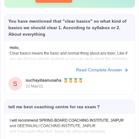
You have mentioned that "clear basics" so what kind of
basics we should clear 1. According to syllabus or 2.
About everything
Hello,
Clear basics means the basic and normal thing about any topic. Like if
you are Science stream students so you can study about the chemistry,
biology, physics and mathematics. So if anyone ask you what's the
Read Complete Answer
difference between virus and bacteria and you don't know it then your
basic
suchayitaanusaha
S
21 May'21
tell me best coaching centre for ras exam ?
I will recommend SPRING BOARD COACHING INSTITUTE, JAIPUR
and GEETANJALI COACHING INSTITUTE, JAIPUR
and if you want other then Jaipur city others are following
UTKARSH CLSSSES , JODHPUR