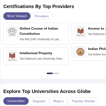
Certifications By Top Providers
Most Viewed
Providers
Online Course of Indian
Access to 
Constitution
Via
National 
Delhi
Via
NALSAR University of Law,
Hyderabad
Indian Phi
Intellectual Property
Via
Indian Ins
Via
National Law University, New
Madras
Delhi
Explore Top Universities Across Globe
Universities
Degrees
Majors
Popular Articles