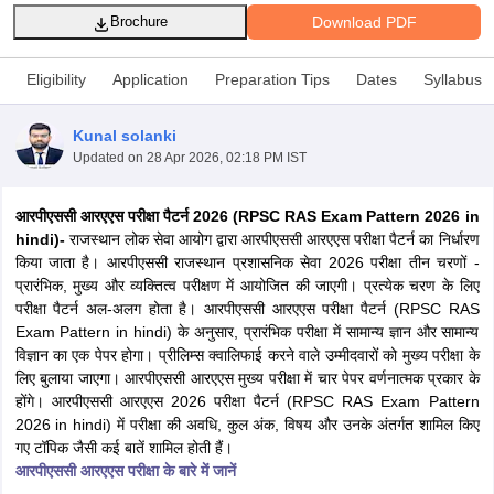
Download PDF
Brochure
Eligibility
Application
Preparation Tips
Dates
Syllabus
Kunal solanki
Updated on
28 Apr 2026, 02:18 PM IST
आरपीएससी आरएएस परीक्षा पैटर्न 2026 (RPSC RAS Exam Pattern 2026 in
hindi)-
राजस्थान लोक सेवा आयोग द्वारा आरपीएससी आरएएस परीक्षा पैटर्न का निर्धारण
किया जाता है। आरपीएससी राजस्थान प्रशासनिक सेवा 2026 परीक्षा तीन चरणों -
प्रारंभिक, मुख्य और व्यक्तित्व परीक्षण में आयोजित की जाएगी। प्रत्येक चरण के लिए
परीक्षा पैटर्न अल-अलग होता है। आरपीएससी आरएएस परीक्षा पैटर्न (RPSC RAS
tes
Exam Pattern in hindi) के अनुसार, प्रारंभिक परीक्षा में सामान्य ज्ञान और सामान्य
Clerk Exam Dates
विज्ञान का एक पेपर होगा। प्रीलिम्स क्वालिफाई करने वाले उम्मीदवारों को मुख्य परीक्षा के
O Exam Dates
लिए बुलाया जाएगा। आरपीएससी आरएएस मुख्य परीक्षा में चार पेपर वर्णनात्मक प्रकार के
abus
IBPS Clerk Exam Dates
होंगे। आरपीएससी आरएएस 2026 परीक्षा पैटर्न (RPSC RAS Exam Pattern
s
IBPS RRB Exam Dates
2026 in hindi) में परीक्षा की अवधि, कुल अंक, विषय और उनके अंतर्गत शामिल किए
C CGL Answer key
गए टॉपिक जैसी कई बातें शामिल होती हैं।
abus
SSC CHSL Exam Dates
आरपीएससी आरएएस परीक्षा के बारे में जानें
D Constable Cutoff
SSC GD Constable Syllabus
SSC GD Constable Qu