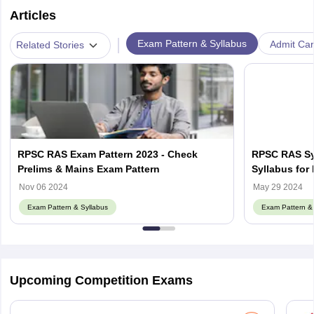
Articles
|
Exam Pattern & Syllabus
Admit Car
Related Stories
RPSC RAS Exam Pattern 2023 - Check
RPSC RAS Syl
Prelims & Mains Exam Pattern
Syllabus for
Nov 06 2024
May 29 2024
Exam Pattern & Syllabus
Exam Pattern & 
Upcoming Competition Exams