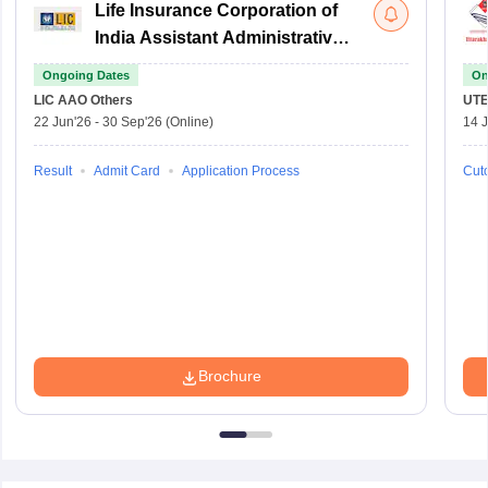
Life Insurance Corporation of
India Assistant Administrative
Officer
Ongoing Dates
On
LIC AAO
Others
UTE
22 Jun'26
-
30 Sep'26
(Online)
14 J
Result
Admit Card
Application Process
Cuto
Brochure