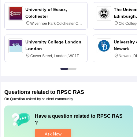
University of Essex,
The Univers
Colchester
Edinburgh,
Wivenhoe Park Colchester CO4
Old Colleg
3SQ
Edinburgh
University College London,
University 
London
Newark
Gower Street, London, WC1E
Newark, D
6BT
Questions related to
RPSC RAS
On Question asked by student community
Have a question related to
RPSC RAS
?
Ask Now