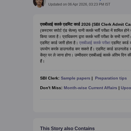
UPTET Exam Overview
UPTET Application form
UPTET Admit Card
UPT
Updated on
06 Apr 2026, 03:23 PM IST
SSC CHSL Exam Guide
SSC CGL Exam Guide
CDS Exam Guide
NDA Syllabus
CTET Syllabus
IAS Syllabus
UPSC IAS Salary
CDS Salary
SSC MTS Salary
एसबीआई क्लर्क एडमिट कार्ड 2026 (SBI Clerk Admit Ca
UGC NET Exam Overview
UGC NET Application form
UGC NET Admit C
(कस्टमर सपोर्ट एंड सेल्स) यानी क्लर्क भर्ती परीक्षा में शामिल 
BPSC Exam Overview
BPSC Application form
BPSC Admit Card
BPSC Re
किया जाता है। प्राधिकरण द्वारा क्लर्क भर्ती परीक्षा के सभी च
Engineering
एडमिट कार्ड जारी होता है।
एसबीआई क्लर्क परीक्षा
एडमिट कार्ड क
Medicine and Allied Science
उपयोग करके डाउनलोड कर सकते हैं। एडमिट कार्ड डाउनलोड करने 
Law
केंद्र पर ले जाना होगा। उम्मीदवार एसबीआई क्लर्क अंतिम द
University
हैं।
Animation and Design
Management and Business Administration
Hospitality
SBI Clerk:
Sample papers
|
Preparation tips
Finance
Pharmacy
Don't Miss:
Month-wise Current Affairs
|
Upco
Study Abroad
News
This Story also Contains