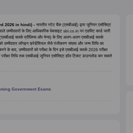
ET Result
UPTET Cutoff
UPTET Syllabus
UPTET Exam Pattern
UPTET Qu
rd 2026 in hindi) -
भारतीय स्टेट बैंक (एसबीआई) द्वारा जूनियर एसोसिएट
ard
UGC NET Result
UGC NET Cutoff
UGC NET Syllabus
UGC NET Exam
होने वाले उम्मीदवारों के लिए आधिकारिक वेबसाइट sbi.co.in पर एडमिट कार्ड जारी
sult
BPSC Cutoff
BPSC Syllabus
BPSC Exam Pattern
BPSC Question Pa
रणों (एसबीआई क्लर्क प्रीलिम्स और मेन्स) के लिए अलग-अलग एसबीआई क्लर्क
ो उम्मीदवार लॉगइन क्रेडेंशियल जैसे पंजीकरण संख्या और जन्म तिथि का
के बाद, उम्मीदवारों को परीक्षा के दिन इसे एसबीआई क्लर्क 2026 परीक्षा
िन की परीक्षा तिथि तक एसबीआई जूनियर एसोसिएट हॉल टिकट डाउनलोड कर सकते
ming Government Exams