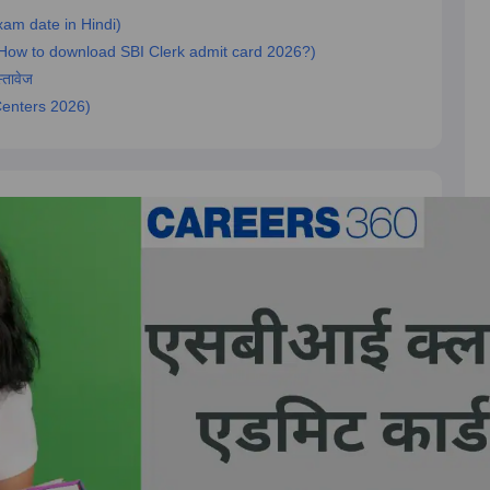
exam date in Hindi)
ं? (How to download SBI Clerk admit card 2026?)
्तावेज
 Centers 2026)