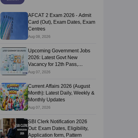
AFCAT 2 Exam 2026 - Admit
Card (Out), Exam Dates, Exam
Centres
Aug 08, 2026
Upcoming Government Jobs
2026: Latest Govt New
Vacancy for 12th Pass,
Graduates
Aug 07, 2026
Current Affairs 2026 (August
Month): Latest Daily, Weekly &
Monthly Updates
Aug 07, 2026
SBI Clerk Notification 2026
Out: Exam Dates, Eligibility,
Application form, Pattern