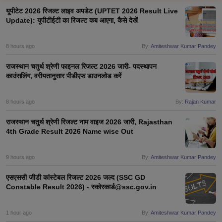
यूपीटेट 2026 रिजल्ट लाइव अपडेट (UPTET 2026 Result Live
Update): यूपीटीईटी का रिजल्ट कब आएगा, कैसे देखें
8 hours ago
By:
Amiteshwar Kumar Pandey
राजस्थान चतुर्थ श्रेणी फाइनल रिजल्ट 2026 जारी- पदस्थापन
काउंसलिंग, वरीयतानुसार पीडीएफ डाउनलोड करें
8 hours ago
By:
Rajan Kumar
राजस्थान चतुर्थ श्रेणी रिजल्ट नाम वाइज 2026 जारी, Rajasthan
4th Grade Result 2026 Name wise Out
tes
Clerk Exam Dates
9 hours ago
By:
Amiteshwar Kumar Pandey
O Exam Dates
abus
IBPS Clerk Exam Dates
एसएससी जीडी कांस्टेबल रिजल्ट 2026 जल्द (SSC GD
s
IBPS RRB Exam Dates
Constable Result 2026) - स्कोरकार्ड@ssc.gov.in
C CGL Answer key
abus
SSC CHSL Exam Dates
1 hour ago
By:
Amiteshwar Kumar Pandey
D Constable Cutoff
SSC GD Constable Syllabus
SSC GD Constable Qu