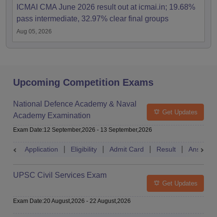
ICMAI CMA June 2026 result out at icmai.in; 19.68%
pass intermediate, 32.97% clear final groups
Aug 05, 2026
Upcoming Competition Exams
National Defence Academy & Naval
Get Updates
Academy Examination
Exam Date
:
12 September,2026
-
13 September,2026
Application
Eligibility
Admit Card
Result
Answer 
UPSC Civil Services Exam
Get Updates
Exam Date
:
20 August,2026
-
22 August,2026