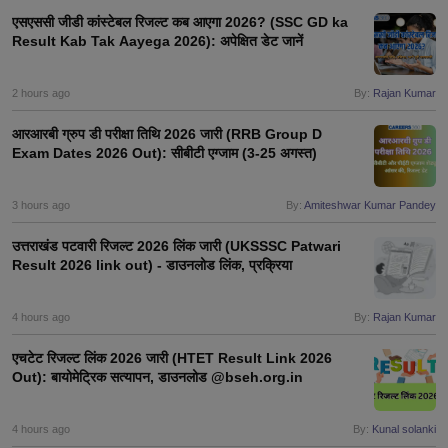
एसएससी जीडी कांस्टेबल रिजल्ट कब आएगा 2026? (SSC GD ka
Result Kab Tak Aayega 2026): अपेक्षित डेट जानें
papers
AFCAT Exam Dates
s
UPSC IAS Answer key
2 hours ago
By:
Rajan Kumar
llabus
RRB NTPC Exam pattern
RRB NTPC Answer key
oup D Exam Centres
RRB Group D Exam pattern
आरआरबी ग्रुप डी परीक्षा तिथि 2026 जारी (RRB Group D
Exam Dates 2026 Out): सीबीटी एग्जाम (3-25 अगस्त)
tern
UPTET Question Papers
3 hours ago
By:
Amiteshwar Kumar Pandey
UGC NET Exam Pattern
UGC NET Question Papers
उत्तराखंड पटवारी रिजल्ट 2026 लिंक जारी (UKSSSC Patwari
 Question Papers
Result 2026 link out) - डाउनलोड लिंक, प्रक्रिया
4 hours ago
By:
Rajan Kumar
एचटेट रिजल्ट लिंक 2026 जारी (HTET Result Link 2026
Out): बायोमेट्रिक सत्यापन, डाउनलोड @bseh.org.in
4 hours ago
By:
Kunal solanki