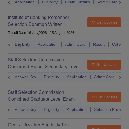
Application
Eligibility
Exam Pattern
Admit Card
S
Institute of Banking Personnel
Get Updates
Selection Common Written
Examination for Clerk
Result Date
:
16 July,2026
-
15 August,2026
Eligibility
Application
Admit Card
Result
Cutoff
Staff Selection Commission
Get Updates
Combined Higher Secondary Level
Exam
Answer Key
Eligibility
Application
Admit Card
Res
Staff Selection Commission
Get Updates
Combined Graduate Level Exam
Answer Key
Eligibility
Application
Selection Process
Central Teacher Eligibility Test