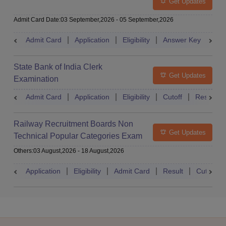
Get Updates
Admit Card Date
:
03 September,2026
-
05 September,2026
Admit Card
Application
Eligibility
Answer Key
Res
State Bank of India Clerk
Get Updates
Examination
Admit Card
Application
Eligibility
Cutoff
Result
Railway Recruitment Boards Non
Get Updates
Technical Popular Categories Exam
Others
:
03 August,2026
-
18 August,2026
Application
Eligibility
Admit Card
Result
Cutoff