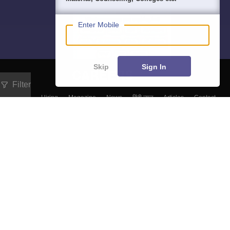
Enter Mobile
Skip
Sign In
Filter
About
Hiring
Magazine
News
हिंदी न्यूज़
Articles
Contact
Blogs
Top Exams
Predictors & Ebooks
Exams by Category